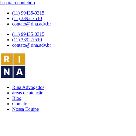
Ir para o conteúdo
(11) 99435-0315
(11) 3392-7510
contato@rina.adv.br
(11) 99435-0315
(11) 3392-7510
contato@rina.adv.br
Rina Advogados
áreas de atuação
Blog
Contato
Nossa Equipe