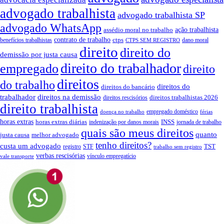
advogado trabalhista
advogado trabalhista SP
advogado WhatsApp
ação trabalhista
assédio moral no trabalho
contrato de trabalho
ctps
benefícios trabalhistas
dano moral
CTPS SEM REGISTRO
direito
direito do
demissão por justa causa
direito do trabalhador
empregado
direito
direitos
do trabalho
direitos do
direitos do bancário
trabalhador
direitos na demissão
direitos trabalhistas 2026
direitos rescisórios
direito trabalhista
empregado doméstico
doença no trabalho
férias
horas extras
INSS
horas extras diárias
indenização por danos morais
jornada de trabalho
quais são meus direitos
quanto
justa causa
melhor advogado
tenho direitos?
custa um advogado
TST
registro
STF
trabalho sem registro
verbas rescisórias
vínculo empregatício
vale transporte