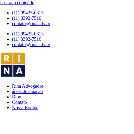
Ir para o conteúdo
(11) 99435-0315
(11) 3392-7510
contato@rina.adv.br
(11) 99435-0315
(11) 3392-7510
contato@rina.adv.br
Rina Advogados
áreas de atuação
Blog
Contato
Nossa Equipe