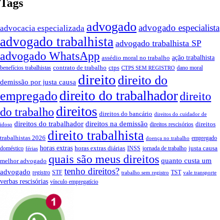
Tags
advogado
advogado especialista
advocacia especializada
advogado trabalhista
advogado trabalhista SP
advogado WhatsApp
assédio moral no trabalho
ação trabalhista
contrato de trabalho
ctps
benefícios trabalhistas
dano moral
CTPS SEM REGISTRO
direito
direito do
demissão por justa causa
direito do trabalhador
empregado
direito
direitos
do trabalho
direitos do bancário
direitos do cuidador de
direitos do trabalhador
direitos na demissão
direitos
direitos rescisórios
idoso
direito trabalhista
trabalhistas 2026
empregado
doença no trabalho
horas extras
horas extras diárias
justa causa
doméstico
INSS
jornada de trabalho
férias
quais são meus direitos
quanto custa um
melhor advogado
tenho direitos?
advogado
registro
STF
TST
trabalho sem registro
vale transporte
verbas rescisórias
vínculo empregatício