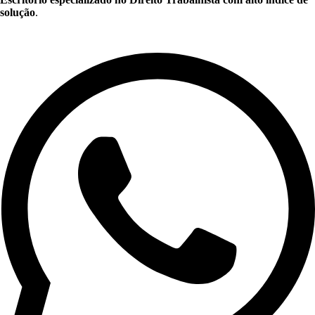
solução
.