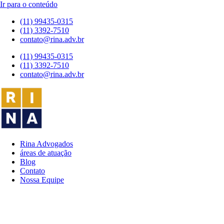
Ir para o conteúdo
(11) 99435-0315
(11) 3392-7510
contato@rina.adv.br
(11) 99435-0315
(11) 3392-7510
contato@rina.adv.br
Rina Advogados
áreas de atuação
Blog
Contato
Nossa Equipe