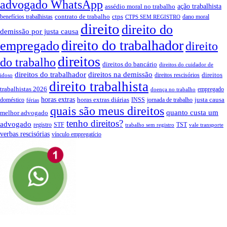
advogado WhatsApp
assédio moral no trabalho
ação trabalhista
contrato de trabalho
ctps
benefícios trabalhistas
dano moral
CTPS SEM REGISTRO
direito
direito do
demissão por justa causa
direito do trabalhador
empregado
direito
direitos
do trabalho
direitos do bancário
direitos do cuidador de
direitos do trabalhador
direitos na demissão
direitos
direitos rescisórios
idoso
direito trabalhista
trabalhistas 2026
empregado
doença no trabalho
horas extras
horas extras diárias
justa causa
doméstico
INSS
jornada de trabalho
férias
quais são meus direitos
quanto custa um
melhor advogado
tenho direitos?
advogado
registro
STF
TST
trabalho sem registro
vale transporte
verbas rescisórias
vínculo empregatício