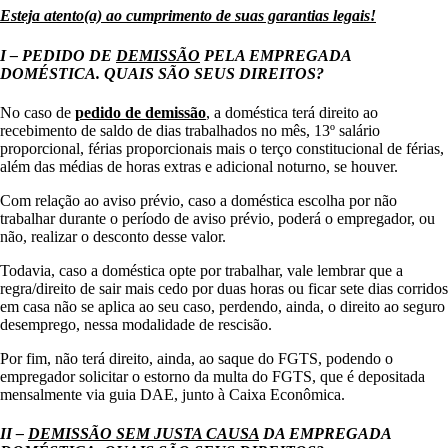
Esteja atento(a) ao cumprimento de suas garantias legais!
I – PEDIDO DE
DEMISSÃO
PELA EMPREGADA
DOMÉSTICA. QUAIS SÃO SEUS DIREITOS?
No caso de
pedido de demissão
, a doméstica terá direito ao
recebimento de saldo de dias trabalhados no mês, 13º salário
proporcional, férias proporcionais mais o terço constitucional de férias,
além das médias de horas extras e adicional noturno, se houver.
Com relação ao aviso prévio, caso a doméstica escolha por não
trabalhar durante o período de aviso prévio, poderá o empregador, ou
não, realizar o desconto desse valor.
Todavia, caso a doméstica opte por trabalhar, vale lembrar que a
regra/direito de sair mais cedo por duas horas ou ficar sete dias corridos
em casa não se aplica ao seu caso, perdendo, ainda, o direito ao seguro
desemprego, nessa modalidade de rescisão.
Por fim, não terá direito, ainda, ao saque do FGTS, podendo o
empregador solicitar o estorno da multa do FGTS, que é depositada
mensalmente via guia DAE, junto à Caixa Econômica.
II –
DEMISSÃO SEM JUSTA CAUSA
DA EMPREGADA