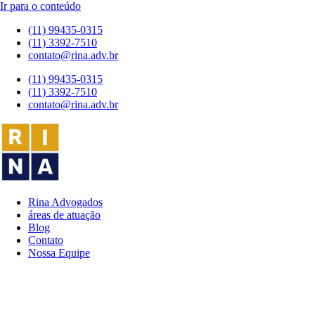
Ir para o conteúdo
(11) 99435-0315
(11) 3392-7510
contato@rina.adv.br
(11) 99435-0315
(11) 3392-7510
contato@rina.adv.br
Rina Advogados
áreas de atuação
Blog
Contato
Nossa Equipe