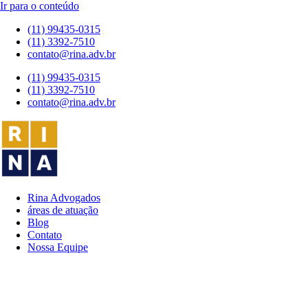
Ir para o conteúdo
(11) 99435-0315
(11) 3392-7510
contato@rina.adv.br
(11) 99435-0315
(11) 3392-7510
contato@rina.adv.br
Rina Advogados
áreas de atuação
Blog
Contato
Nossa Equipe