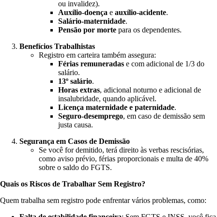
ou invalidez).
Auxílio-doença
e
auxílio-acidente
.
Salário-maternidade
.
Pensão por morte
para os dependentes.
Benefícios Trabalhistas
Registro em carteira também assegura:
Férias remuneradas
e com adicional de 1/3 do
salário.
13º salário
.
Horas extras
, adicional noturno e adicional de
insalubridade, quando aplicável.
Licença maternidade e paternidade
.
Seguro-desemprego
, em caso de demissão sem
justa causa.
Segurança em Casos de Demissão
Se você for demitido, terá direito às verbas rescisórias,
como aviso prévio, férias proporcionais e multa de 40%
sobre o saldo do FGTS.
Quais os Riscos de Trabalhar Sem Registro?
Quem trabalha sem registro pode enfrentar vários problemas, como:
Falta de estabilidade financeira
: Sem FGTS e INSS, você fica