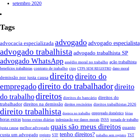
setembro 2020
Tags
advogado
advogado especialista
advocacia especializada
advogado trabalhista
advogado trabalhista SP
advogado WhatsApp
ação trabalhista
assédio moral no trabalho
contrato de trabalho
ctps
benefícios trabalhistas
dano moral
CTPS SEM REGISTRO
direito
direito do
demissão por justa causa
direito do trabalhador
empregado
direito
direitos
do trabalho
direitos do
direitos do bancário
trabalhador
direitos na demissão
direitos trabalhistas 2026
direitos rescisórios
direito trabalhista
empregado doméstico
doença no trabalho
férias
horas extras
horas extras diárias
indenização por danos morais
INSS
jornada de trabalho
quais são meus direitos
quanto
justa causa
melhor advogado
tenho direitos?
custa um advogado
registro
STF
TST
trabalho sem registro