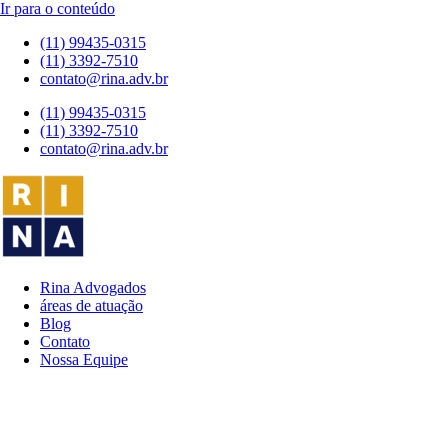
Ir para o conteúdo
(11) 99435-0315
(11) 3392-7510
contato@rina.adv.br
(11) 99435-0315
(11) 3392-7510
contato@rina.adv.br
Rina Advogados
áreas de atuação
Blog
Contato
Nossa Equipe