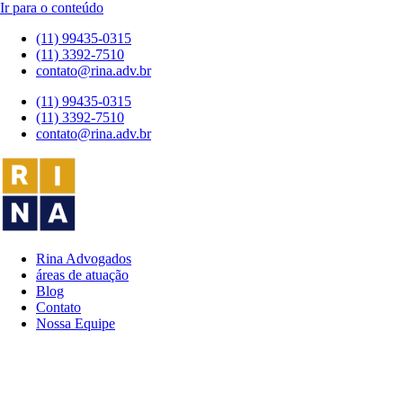
Ir para o conteúdo
(11) 99435-0315
(11) 3392-7510
contato@rina.adv.br
(11) 99435-0315
(11) 3392-7510
contato@rina.adv.br
Rina Advogados
áreas de atuação
Blog
Contato
Nossa Equipe