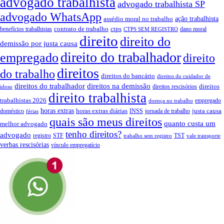
advogado trabalhista
advogado trabalhista SP
advogado WhatsApp
assédio moral no trabalho
ação trabalhista
contrato de trabalho
ctps
benefícios trabalhistas
dano moral
CTPS SEM REGISTRO
direito
direito do
demissão por justa causa
direito do trabalhador
empregado
direito
direitos
do trabalho
direitos do bancário
direitos do cuidador de
direitos do trabalhador
direitos na demissão
direitos
direitos rescisórios
idoso
direito trabalhista
trabalhistas 2026
empregado
doença no trabalho
horas extras
horas extras diárias
justa causa
doméstico
INSS
jornada de trabalho
férias
quais são meus direitos
quanto custa um
melhor advogado
tenho direitos?
advogado
registro
STF
TST
trabalho sem registro
vale transporte
verbas rescisórias
vínculo empregatício