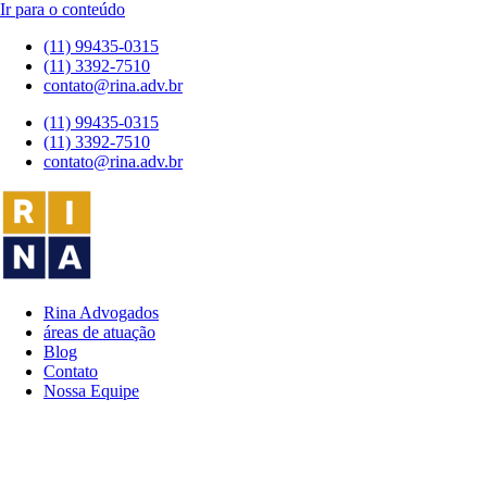
Ir para o conteúdo
(11) 99435-0315
(11) 3392-7510
contato@rina.adv.br
(11) 99435-0315
(11) 3392-7510
contato@rina.adv.br
Rina Advogados
áreas de atuação
Blog
Contato
Nossa Equipe