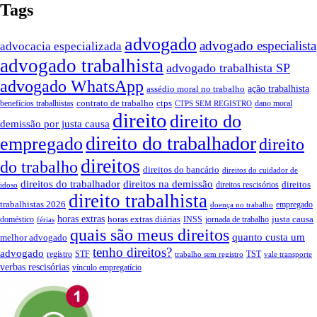
Tags
advogado
advogado especialista
advocacia especializada
advogado trabalhista
advogado trabalhista SP
advogado WhatsApp
assédio moral no trabalho
ação trabalhista
contrato de trabalho
ctps
benefícios trabalhistas
dano moral
CTPS SEM REGISTRO
direito
direito do
demissão por justa causa
direito do trabalhador
empregado
direito
direitos
do trabalho
direitos do bancário
direitos do cuidador de
direitos do trabalhador
direitos na demissão
direitos
direitos rescisórios
idoso
direito trabalhista
trabalhistas 2026
empregado
doença no trabalho
horas extras
horas extras diárias
justa causa
doméstico
INSS
jornada de trabalho
férias
quais são meus direitos
quanto custa um
melhor advogado
tenho direitos?
advogado
registro
STF
TST
trabalho sem registro
vale transporte
verbas rescisórias
vínculo empregatício