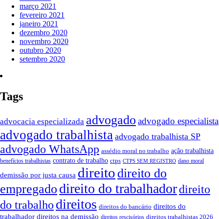
março 2021
fevereiro 2021
janeiro 2021
dezembro 2020
novembro 2020
outubro 2020
setembro 2020
Tags
advogado
advogado especialista
advocacia especializada
advogado trabalhista
advogado trabalhista SP
advogado WhatsApp
ação trabalhista
assédio moral no trabalho
contrato de trabalho
ctps
benefícios trabalhistas
dano moral
CTPS SEM REGISTRO
direito
direito do
demissão por justa causa
direito do trabalhador
empregado
direito
direitos
do trabalho
direitos do
direitos do bancário
trabalhador
direitos na demissão
direitos trabalhistas 2026
direitos rescisórios