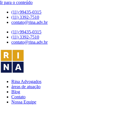
Ir para o conteúdo
(11) 99435-0315
(11) 3392-7510
contato@rina.adv.br
(11) 99435-0315
(11) 3392-7510
contato@rina.adv.br
Rina Advogados
áreas de atuação
Blog
Contato
Nossa Equipe