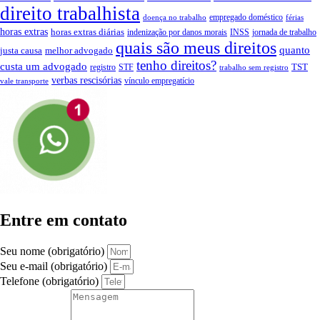
direito trabalhista
empregado doméstico
doença no trabalho
férias
horas extras
horas extras diárias
indenização por danos morais
INSS
jornada de trabalho
quais são meus direitos
quanto
justa causa
melhor advogado
tenho direitos?
custa um advogado
TST
registro
STF
trabalho sem registro
verbas rescisórias
vínculo empregatício
vale transporte
Entre em contato
Seu nome (obrigatório)
Seu e-mail (obrigatório)
Telefone (obrigatório)