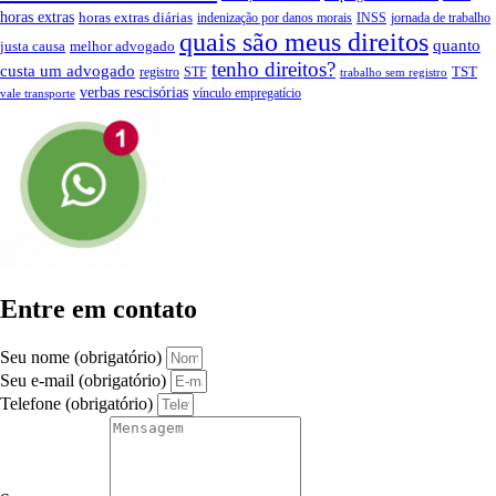
horas extras
horas extras diárias
indenização por danos morais
INSS
jornada de trabalho
quais são meus direitos
quanto
justa causa
melhor advogado
tenho direitos?
custa um advogado
TST
registro
STF
trabalho sem registro
verbas rescisórias
vínculo empregatício
vale transporte
Entre em contato
Seu nome (obrigatório)
Seu e-mail (obrigatório)
Telefone (obrigatório)