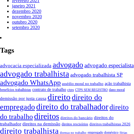
fevereiro 2021
janeiro 2021
dezembro 2020
novembro 2020
outubro 2020
setembro 2020
Tags
advogado
advogado especialista
advocacia especializada
advogado trabalhista
advogado trabalhista SP
advogado WhatsApp
ação trabalhista
assédio moral no trabalho
contrato de trabalho
ctps
benefícios trabalhistas
dano moral
CTPS SEM REGISTRO
direito
direito do
demissão por justa causa
direito do trabalhador
empregado
direito
direitos
do trabalho
direitos do
direitos do bancário
trabalhador
direitos na demissão
direitos trabalhistas 2026
direitos rescisórios
direito trabalhista
empregado doméstico
doença no trabalho
férias