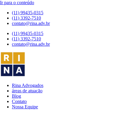
Ir para o conteúdo
(11) 99435-0315
(11) 3392-7510
contato@rina.adv.br
(11) 99435-0315
(11) 3392-7510
contato@rina.adv.br
Rina Advogados
áreas de atuação
Blog
Contato
Nossa Equipe