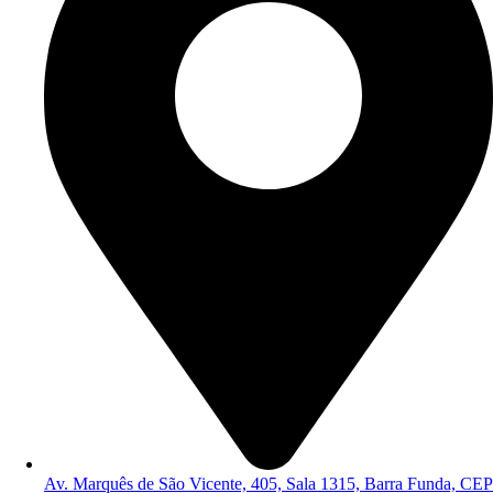
Av. Marquês de São Vicente, 405, Sala 1315, Barra Funda, CEP