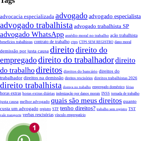
Tags
advogado
advogado especialista
advocacia especializada
advogado trabalhista
advogado trabalhista SP
advogado WhatsApp
ação trabalhista
assédio moral no trabalho
contrato de trabalho
ctps
benefícios trabalhistas
dano moral
CTPS SEM REGISTRO
direito
direito do
demissão por justa causa
direito do trabalhador
empregado
direito
direitos
do trabalho
direitos do
direitos do bancário
trabalhador
direitos na demissão
direitos trabalhistas 2026
direitos rescisórios
direito trabalhista
empregado doméstico
doença no trabalho
férias
horas extras
horas extras diárias
indenização por danos morais
INSS
jornada de trabalho
quais são meus direitos
quanto
justa causa
melhor advogado
tenho direitos?
custa um advogado
TST
registro
STF
trabalho sem registro
verbas rescisórias
vínculo empregatício
vale transporte