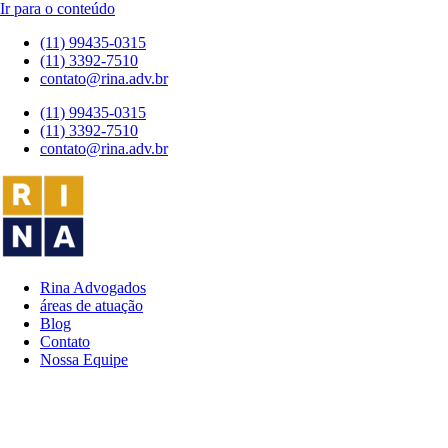
Ir para o conteúdo
(11) 99435-0315
(11) 3392-7510
contato@rina.adv.br
(11) 99435-0315
(11) 3392-7510
contato@rina.adv.br
Rina Advogados
áreas de atuação
Blog
Contato
Nossa Equipe