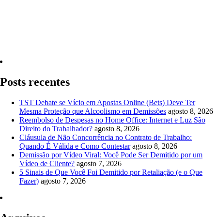
Quero Consultar Agora
Posts recentes
TST Debate se Vício em Apostas Online (Bets) Deve Ter
Mesma Proteção que Alcoolismo em Demissões
agosto 8, 2026
Reembolso de Despesas no Home Office: Internet e Luz São
Direito do Trabalhador?
agosto 8, 2026
Cláusula de Não Concorrência no Contrato de Trabalho:
Quando É Válida e Como Contestar
agosto 8, 2026
Demissão por Vídeo Viral: Você Pode Ser Demitido por um
Vídeo de Cliente?
agosto 7, 2026
5 Sinais de Que Você Foi Demitido por Retaliação (e o Que
Fazer)
agosto 7, 2026