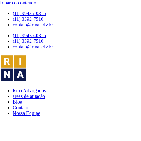
Ir para o conteúdo
(11) 99435-0315
(11) 3392-7510
contato@rina.adv.br
(11) 99435-0315
(11) 3392-7510
contato@rina.adv.br
Rina Advogados
áreas de atuação
Blog
Contato
Nossa Equipe