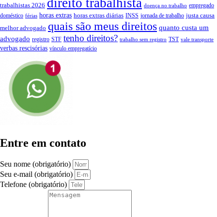
direito trabalhista
trabalhistas 2026
empregado
doença no trabalho
horas extras
horas extras diárias
justa causa
doméstico
INSS
jornada de trabalho
férias
quais são meus direitos
quanto custa um
melhor advogado
tenho direitos?
advogado
registro
STF
TST
trabalho sem registro
vale transporte
verbas rescisórias
vínculo empregatício
Entre em contato
Seu nome (obrigatório)
Seu e-mail (obrigatório)
Telefone (obrigatório)