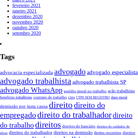
fevereiro 2021
janeiro 2021
dezembro 2020
novembro 2020
outubro 2020
setembro 2020
Tags
advogado
advogado especialista
advocacia especializada
advogado trabalhista
advogado trabalhista SP
advogado WhatsApp
assédio moral no trabalho
ação trabalhista
contrato de trabalho
ctps
benefícios trabalhistas
dano moral
CTPS SEM REGISTRO
direito
direito do
demissão por justa causa
direito do trabalhador
empregado
direito
direitos
do trabalho
direitos do bancário
direitos do cuidador de
direitos do trabalhador
direitos na demissão
direitos
direitos rescisórios
idoso